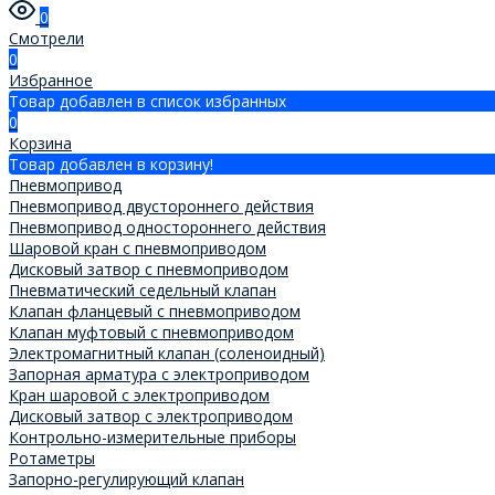
0
Смотрели
0
Избранное
Товар добавлен в список избранных
0
Корзина
Товар добавлен в корзину!
Пневмопривод
Пневмопривод двустороннего действия
Пневмопривод одностороннего действия
Шаровой кран с пневмоприводом
Дисковый затвор с пневмоприводом
Пневматический седельный клапан
Клапан фланцевый с пневмоприводом
Клапан муфтовый с пневмоприводом
Электромагнитный клапан (соленоидный)
Запорная арматура с электроприводом
Кран шаровой с электроприводом
Дисковый затвор с электроприводом
Контрольно-измерительные приборы
Ротаметры
Запорно-регулирующий клапан