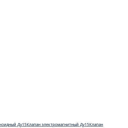
ноидный Ду15
Клапан электромагнитный Ду15
Клапан