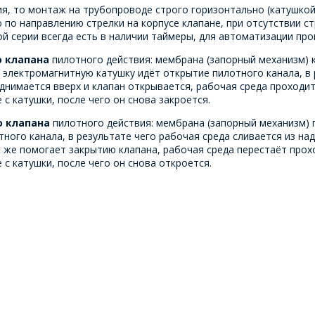
ия, то монтаж на трубопроводе строго горизонтально (катушкой
 по направлению стрелки на корпусе клапане, при отсутствии ст
ой серии всегда есть в наличии таймеры, для автоматизации пр
о клапана
пилотного действия: мембрана (запорный механизм) к
 электромагнитную катушку идёт открытие пилотного канала, в
днимается вверх и клапан открывается, рабочая среда проходи
с катушки, после чего он снова закроется.
о клапана
пилотного действия: мембрана (запорный механизм) 
тного канала, в результате чего рабочая среда сливается из н
к же помогает закрытию клапана, рабочая среда перестаёт прох
с катушки, после чего он снова откроется.