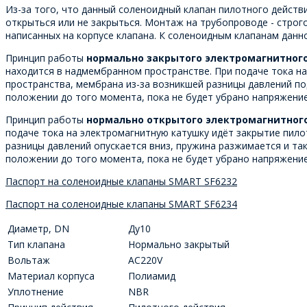
Из-за того, что данный соленоидный клапан пилотного действ
открыться или не закрыться. Монтаж на трубопроводе - строго
написанных на корпусе клапана. К соленоидным клапанам данн
Принцип работы
нормально закрытого электромагнитног
находится в надмембранном пространстве. При подаче тока на
пространства, мембрана из-за возникшей разницы давлений по
положении до того момента, пока не будет убрано напряжение 
Принцип работы
нормально открытого электромагнитног
подаче тока на электромагнитную катушку идёт закрытие пило
разницы давлений опускается вниз, пружина разжимается и та
положении до того момента, пока не будет убрано напряжение 
Паспорт на соленоидные клапаны SMART SF6232
Паспорт на соленоидные клапаны SMART SF6234
Диаметр, DN
Ду10
Тип клапана
Нормально закрытый
Вольтаж
AC220V
Материал корпуса
Полиамид
Уплотнение
NBR