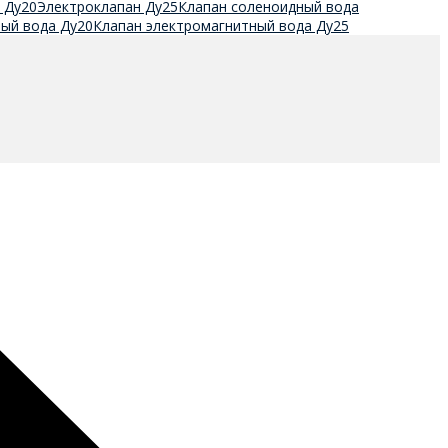
 Ду20
Электроклапан Ду25
Клапан соленоидный вода
ый вода Ду20
Клапан электромагнитный вода Ду25