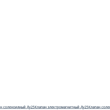
н соленоидный Ду25
Клапан электромагнитный Ду25
Клапан соле