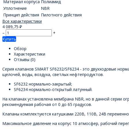
Материал корпуса
Полиамид
Уплотнение
NBR
Принцип действия
Пилотного действия
Все характеристики
4 089,75
₽
–
+
Купить
Обзор
Характеристики
Отзывы
(0)
Серия клапанов SMART SF6232/SF6234 - это двухходовые норма
щелочей, воды, воздуха, светлых нефтепродуктов.
SF6232 нормально-закрытый;
SF6234 нормально-открытый латунный.
На клапанах установлена мембрана NBR, но в данной серии ог
рекомендуемая рабочая от 0 до 65 градусов.
Клапаны комплектуются катушками 220В, 110В, 24В переменног
Максимальное давление на корпус 10 атмосфер, рабочий переп