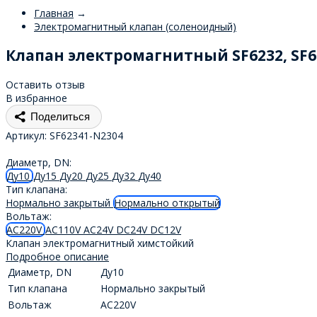
Главная
→
Электромагнитный клапан (соленоидный)
Клапан электромагнитный SF6232, SF6
Оставить отзыв
В избранное
Поделиться
Артикул:
SF62341-N2304
Диаметр, DN:
Ду10
Ду15
Ду20
Ду25
Ду32
Ду40
Тип клапана:
Нормально закрытый
Нормально открытый
Вольтаж:
AC220V
AC110V
AC24V
DC24V
DC12V
Клапан электромагнитный химстойкий
Подробное описание
Диаметр, DN
Ду10
Тип клапана
Нормально закрытый
Вольтаж
AC220V