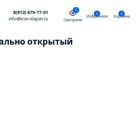
0
8(812) 679-77-01
0
0
Избранное
Корзина
info@kran-klapan.ru
Смотрели
мально открытый