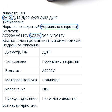
Диаметр, DN:
Ду10
Ду15
Ду20
Ду25
Ду32
Ду40
Тип клапана:
Нормально закрытый
Нормально открытый
Вольтаж:
AC220V
AC110V
AC24V
DC24V
DC12V
Клапан электромагнитный химстойкий
Подробное описание
Диаметр, DN
Ду10
Тип клапана
Нормально закрытый
Вольтаж
AC220V
Материал корпуса
Полиамид
Уплотнение
NBR
Принцип действия
Пилотного действия
Все характеристики