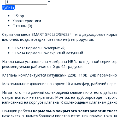
–
+
Купить
Обзор
Характеристики
Отзывы
(0)
Серия клапанов SMART SF6232/SF6234 - это двухходовые норма
щелочей, воды, воздуха, светлых нефтепродуктов.
SF6232 нормально-закрытый;
SF6234 нормально-открытый латунный.
На клапанах установлена мембрана NBR, но в данной серии ог
рекомендуемая рабочая от 0 до 65 градусов.
Клапаны комплектуются катушками 220В, 110В, 24В переменног
Максимальное давление на корпус 10 атмосфер, рабочий переп
Из-за того, что данный соленоидный клапан пилотного действ
открыться или не закрыться. Монтаж на трубопроводе - строго
написанных на корпусе клапана. К соленоидным клапанам данн
Принцип работы
нормально закрытого электромагнитног
находится в надмембранном пространстве. При подаче тока на