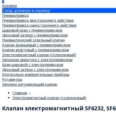
0
Корзина
Товар добавлен в корзину!
Пневмопривод
Пневмопривод двустороннего действия
Пневмопривод одностороннего действия
Шаровой кран с пневмоприводом
Дисковый затвор с пневмоприводом
Пневматический седельный клапан
Клапан фланцевый с пневмоприводом
Клапан муфтовый с пневмоприводом
Электромагнитный клапан (соленоидный)
Запорная арматура с электроприводом
Кран шаровой с электроприводом
Дисковый затвор с электроприводом
Контрольно-измерительные приборы
Ротаметры
Запорно-регулирующий клапан
Главная
→
Электромагнитный клапан (соленоидный)
Клапан электромагнитный SF6232, SF6