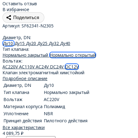
Оставить отзыв
В избранное
Поделиться
Артикул:
SF62341-N2305
Диаметр, DN:
Ду10
Ду15
Ду20
Ду25
Ду32
Ду40
Тип клапана:
Нормально закрытый
Нормально открытый
Вольтаж:
AC220V
AC110V
AC24V
DC24V
DC12V
Клапан электромагнитный химстойкий
Подробное описание
Диаметр, DN
Ду10
Тип клапана
Нормально закрытый
Вольтаж
AC220V
Материал корпуса
Полиамид
Уплотнение
NBR
Принцип действия
Пилотного действия
Все характеристики
4 089,75
₽