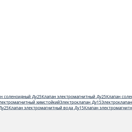
н соленоидный Ду25
Клапан электромагнитный Ду25
Клапан соле
лектромагнитный химстойкий
Электроклапан Ду15
Электроклапан
Ду25
Клапан электромагнитный вода Ду15
Клапан электромагнитн