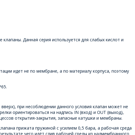
 клапаны. Данная серия используется для слабых кислот и
ации идет не по мембране, а по материалу корпуса, поэтому
P65.
 вверх), при несоблюдении данного условия клапан может не
релки ориентироваться на надпись IN (вход) и OUT (выход),
оцессов открытия-закрытия, запасные катушки и мембраны.
лапана прижата пружиной с усилием 0,5 бара, а рабочая среда
 результате чего идёт слив рабочей среды из надмембранного