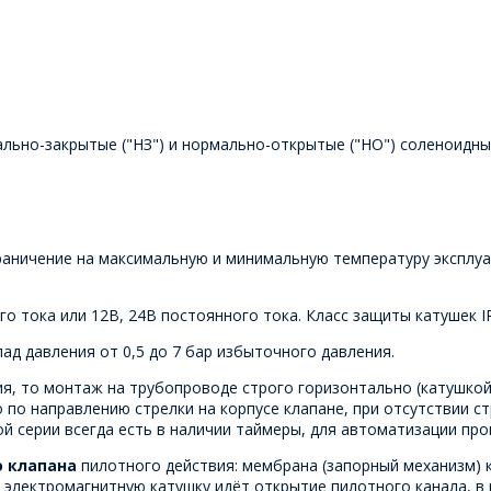
льно-закрытые ("НЗ") и нормально-открытые ("НО") соленоидные
раничение на максимальную и минимальную температуру эксплуат
о тока или 12В, 24В постоянного тока. Класс защиты катушек I
ад давления от 0,5 до 7 бар избыточного давления.
ия, то монтаж на трубопроводе строго горизонтально (катушкой
 по направлению стрелки на корпусе клапане, при отсутствии ст
ой серии всегда есть в наличии таймеры, для автоматизации пр
о клапана
пилотного действия: мембрана (запорный механизм) к
 электромагнитную катушку идёт открытие пилотного канала, в