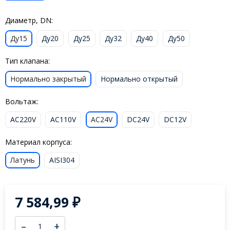
Диаметр, DN:
Ду15
Ду20
Ду25
Ду32
Ду40
Ду50
Тип клапана:
Нормально закрытый
Нормально открытый
Вольтаж:
AC220V
AC110V
AC24V
DC24V
DC12V
Материал корпуса:
Латунь
AISI304
7 584,99
₽
–
+