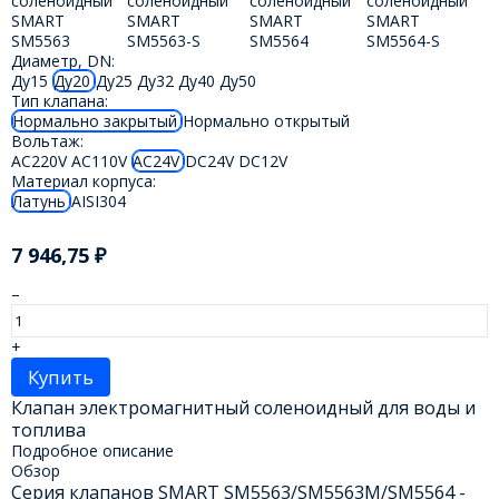
Диаметр, DN:
Ду15
Ду20
Ду25
Ду32
Ду40
Ду50
Тип клапана:
Нормально закрытый
Нормально открытый
Вольтаж:
AC220V
AC110V
AC24V
DC24V
DC12V
Материал корпуса:
Латунь
AISI304
7 946,75
₽
–
+
Купить
Клапан электромагнитный соленоидный для воды и
топлива
Подробное описание
Обзор
Серия клапанов SMART SM5563/SM5563M/SM5564 -