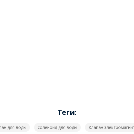
Теги:
пан для воды
соленоид для воды
Клапан электромагни