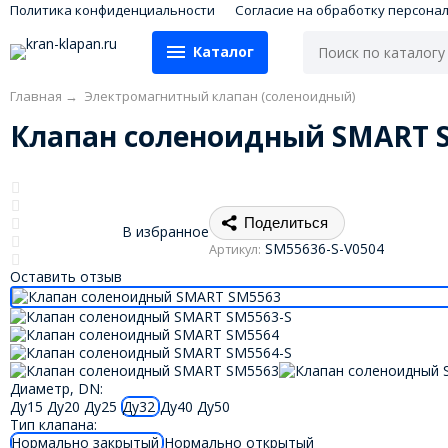
Политика конфиденциальности
Согласие на обработку персона
Каталог
Главная
→
Электромагнитный клапан (соленоидный)
Клапан соленоидный SMART SM
Поделиться
В избранное
SM55636-S-V0504
Артикул:
Оставить отзыв
Диаметр, DN:
Ду15
Ду20
Ду25
Ду32
Ду40
Ду50
Тип клапана:
Нормально закрытый
Нормально открытый