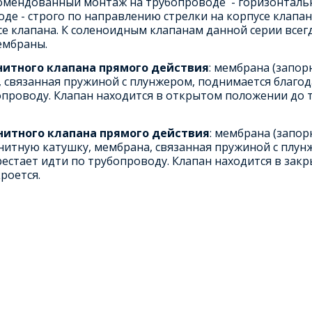
омендованный монтаж на трубопроводе - горизонтальн
оде - строго по направлению стрелки на корпусе клапан
усе клапана. К соленоидным клапанам данной серии все
ембраны.
нитного клапана прямого действия
: мембрана (запо
 связанная пружиной с плунжером, поднимается благод
опроводу. Клапан находится в открытом положении до т
нитного клапана прямого действия
: мембрана (запор
нитную катушку, мембрана, связанная пружиной с плун
рестает идти по трубопроводу. Клапан находится в зак
роется.