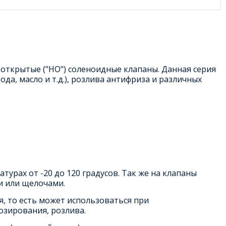
открытые ("НО") соленоидные клапаны. Данная серия
да, масло и т.д.), розлива антифриза и различных
урах от -20 до 120 градусов. Так же на клапаны
и или щелочами.
, то есть может использоваться при
озирования, розлива.