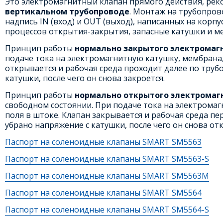
Это электромагнитный клапан прямого действия, рек
вертикальном трубопроводе
. Монтаж на трубопров
надпись IN (вход) и OUT (выход), написанных на корп
процессов открытия-закрытия, запасные катушки и м
Принцип работы
нормально закрытого электромаг
подаче тока на электромагнитную катушку, мембрана,
открывается и рабочая среда проходит далее по труб
катушки, после чего он снова закроется.
Принцип работы
нормально открытого электромаг
свободном состоянии. При подаче тока на электромаг
поля в штоке. Клапан закрывается и рабочая среда пе
убрано напряжение с катушки, после чего он снова отк
Паспорт на соленоидные клапаны SMART SM5563
Паспорт на соленоидные клапаны SMART SM5563-S
Паспорт на соленоидные клапаны SMART SM5563M
Паспорт на соленоидные клапаны SMART SM5564
Паспорт на соленоидные клапаны SMART SM5564-S