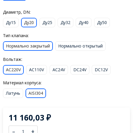
Диаметр, DN:
Ду15
Ду20
Ду25
Ду32
Ду40
Ду50
Тип клапана:
Нормально закрытый
Нормально открытый
Вольтаж:
AC220V
AC110V
AC24V
DC24V
DC12V
Материал корпуса:
Латунь
AISI304
11 160,03
₽
–
+