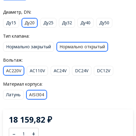
Диаметр, DN:
Ду15
Ду20
Ду25
Ду32
Ду40
Ду50
Тип клапана:
Нормально закрытый
Нормально открытый
Вольтаж:
AC220V
AC110V
AC24V
DC24V
DC12V
Материал корпуса:
Латунь
AISI304
18 159,82
₽
–
+