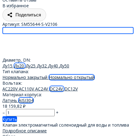
В избранное
Поделиться
Артикул:
SM55644-S-V2106
Диаметр, DN:
Ду15
Ду20
Ду25
Ду32
Ду40
Ду50
Тип клапана:
Нормально закрытый
Нормально открытый
Вольтаж:
AC220V
AC110V
AC24V
DC24V
DC12V
Материал корпуса:
Латунь
AISI304
18 159,82
₽
–
+
Купить
Клапан электромагнитный соленоидный для воды и топлива
Подробное описание