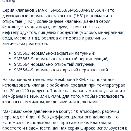
Обзор
Серия клапанов SMART SM5563/SM5563M/SM5564 - это
двухходовые нормально-закрытые ("НЗ") и нормально-
открытые ("НО") соленоидные клапаны. Данная серия
используется для воды, воздуха, газов, светлых
нефтепродуктов, пищевых продуктов (молоко, минеральная
вода, масло и т.д.), розлива антифриза и различных
химических реагентов.
SM5563 нормально-закрытый латунный;
SM5563-S нормально-закрытый нержавеющий;
SM5564 нормально-открытый латунный;
SM5564-S нормально-открытый нержавеющий.
На клапанах установлена мембрана FKM, что позволяет
использовать клапан с рабочими средами при температурах
от -20 до 120 градусов. Так же на клапаны можно установить
мембраны из NBR или EPDM, для того, чтобы использовать
клапаны с аммиаком, кислотами или щелочами.
Максимальное давление на корпус 10 атмосфер, рабочий
перепад от 0 до 10 бар дифференциального давления, то
есть может использоваться при самотеке. Благодаря
простоте и надёжности, данная серия широко используется в