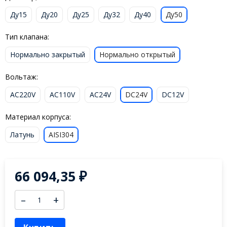
Ду15
Ду20
Ду25
Ду32
Ду40
Ду50
Тип клапана:
Нормально закрытый
Нормально открытый
Вольтаж:
AC220V
AC110V
AC24V
DC24V
DC12V
Материал корпуса:
Латунь
AISI304
66 094,35
₽
–
+