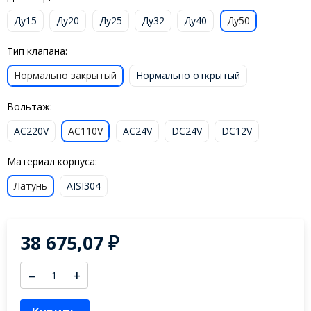
Ду15
Ду20
Ду25
Ду32
Ду40
Ду50
Тип клапана:
Нормально закрытый
Нормально открытый
Вольтаж:
AC220V
AC110V
AC24V
DC24V
DC12V
Материал корпуса:
Латунь
AISI304
38 675,07
₽
–
+