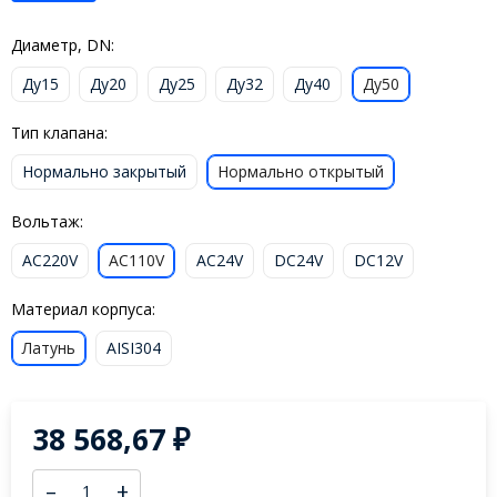
Диаметр, DN:
Ду15
Ду20
Ду25
Ду32
Ду40
Ду50
Тип клапана:
Нормально закрытый
Нормально открытый
Вольтаж:
AC220V
AC110V
AC24V
DC24V
DC12V
Материал корпуса:
Латунь
AISI304
38 568,67
₽
–
+