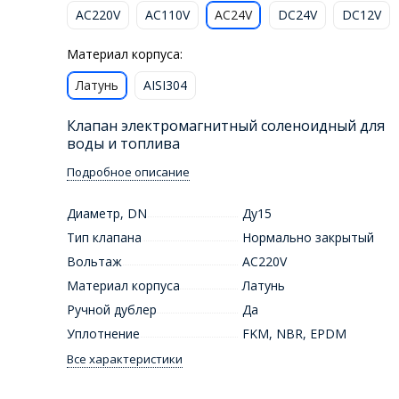
AC220V
AC110V
AC24V
DC24V
DC12V
Материал корпуса:
Латунь
AISI304
Клапан электромагнитный соленоидный для
воды и топлива
Подробное описание
Диаметр, DN
Ду15
Тип клапана
Нормально закрытый
Вольтаж
AC220V
Материал корпуса
Латунь
Ручной дублер
Да
Уплотнение
FKM, NBR, EPDM
Все характеристики