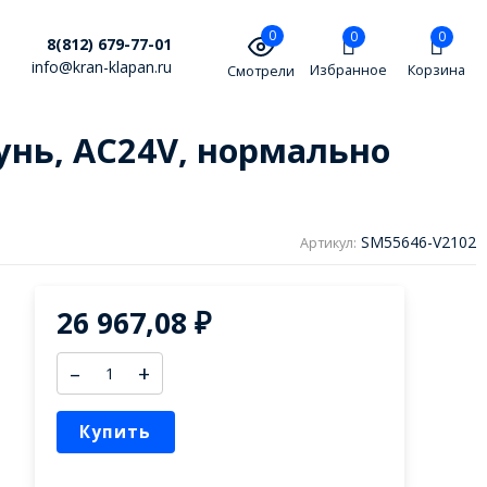
0
0
0
8(812) 679-77-01
info@kran-klapan.ru
Избранное
Корзина
Смотрели
унь, AC24V, нормально
SM55646-V2102
Артикул:
26 967,08
₽
–
+
Купить