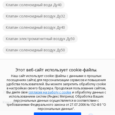
Клапан соленоидный вода Ду40
Клапан соленоидный воздух Ду32
Клапан соленоидный воздух Ду40
Клапан электромагнитный воздух Ду50
Клапан соленоидный воздух Ду50
Этот веб-сайт использует cookie-файлы.
Наш сайт использует cookie (файлы с данными о прошлых
посещениях сайта) для персонализации сервисов и повышения
удобства пользователей. Вы можете запретить обработку cookie
в настройках своего браузера. Продолжая пользование сайтом,
2023-2026 © Kran-Klapan.ru
Вы даете свое
согласие на работу с cookie
и обработку данных с
использованием систем (Яндекс Метрика). Обработка Ваших
персональных данных осуществляется в соответствии с
Контакты
требованиями Федерального закона от 27.07.2006 № 152-Ф3 "О
персональных данных".