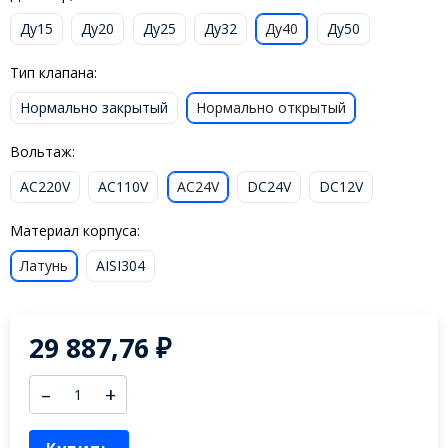
Ду15
Ду20
Ду25
Ду32
Ду40
Ду50
Тип клапана:
Нормально закрытый
Нормально открытый
Вольтаж:
AC220V
AC110V
AC24V
DC24V
DC12V
Материал корпуса:
Латунь
AISI304
29 887,76
₽
–
+