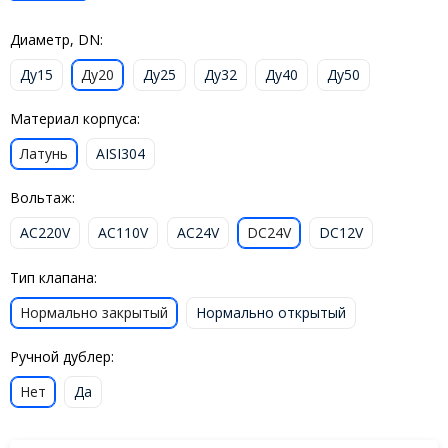
Диаметр, DN:
Ду15
Ду20
Ду25
Ду32
Ду40
Ду50
Материал корпуса:
Латунь
AISI304
Вольтаж:
AC220V
AC110V
AC24V
DC24V
DC12V
Тип клапана:
Нормально закрытый
Нормально открытый
Ручной дублер:
Нет
Да