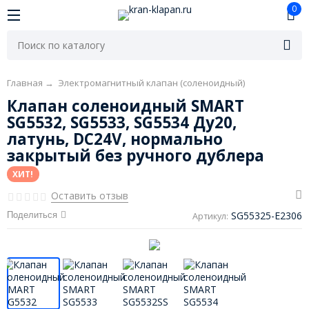
0
Главная
→
Электромагнитный клапан (соленоидный)
Клапан соленоидный SMART
SG5532, SG5533, SG5534 Ду20,
латунь, DC24V, нормально
закрытый без ручного дублера
ХИТ!
Оставить отзыв
SG55325-E2306
Поделиться
Артикул: