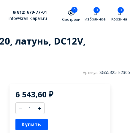
0
0
0
8(812) 679-77-01
info@kran-klapan.ru
Избранное
Корзина
Смотрели
0, латунь, DC12V,
SG55325-E2305
Артикул:
6 543,60
₽
–
+
Купить