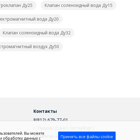
троклапан Ду25
Клапан соленоидный вода Ду15
лектромагнитный вода Ду20
Клапан соленоидный вода Ду32
ктромагнитный воздух Ду50
Контакты
8(812) 679-77-01
г. Пушкин (Санкт-Петербург)
льзователей. Вы можете
info@kran-klapan.ru
Принять все файлы cookie
и обработку данных с