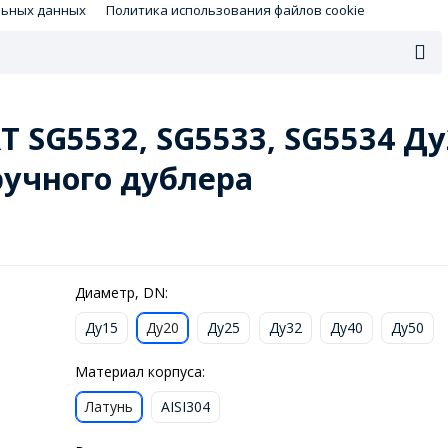
льных данных
Политика использования файлов cookie
SG5532, SG5533, SG5534 Ду2
учного дублера
Диаметр, DN:
Ду15
Ду20
Ду25
Ду32
Ду40
Ду50
Материал корпуса:
Латунь
AISI304