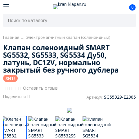
0
Главная
→
Электромагнитный клапан (соленоидный)
Клапан соленоидный SMART
SG5532, SG5533, SG5534 Ду50,
латунь, DC12V, нормально
закрытый без ручного дублера
ХИТ!
Оставить отзыв
SG55329-E2305
Поделиться
Артикул: