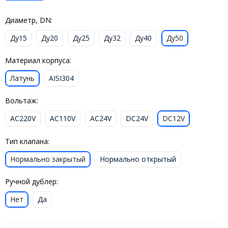
Диаметр, DN:
Ду15
Ду20
Ду25
Ду32
Ду40
Ду50
Материал корпуса:
Латунь
AISI304
Вольтаж:
AC220V
AC110V
AC24V
DC24V
DC12V
Тип клапана:
Нормально закрытый
Нормально открытый
Ручной дублер:
Нет
Да