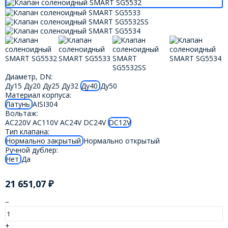
Диаметр, DN:
Ду15
Ду20
Ду25
Ду32
Ду40
Ду50
Материал корпуса:
Латунь
AISI304
Вольтаж:
AC220V
AC110V
AC24V
DC24V
DC12V
Тип клапана:
Нормально закрытый
Нормально открытый
Ручной дублер:
Нет
Да
21 651,07
₽
–
+