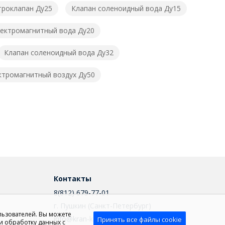
троклапан Ду25
Клапан соленоидный вода Ду15
лектромагнитный вода Ду20
Клапан соленоидный вода Ду32
ктромагнитный воздух Ду50
Контакты
8(812) 679-77-01
г. Пушкин (Санкт-Петербург)
льзователей. Вы можете
info@kran-klapan.ru
Принять все файлы cookie
и обработку данных с