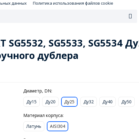
льных данных
Политика использования файлов cookie
SG5532, SG5533, SG5534 Ду25
учного дублера
Диаметр, DN:
Ду15
Ду20
Ду25
Ду32
Ду40
Ду50
Материал корпуса:
Латунь
AISI304