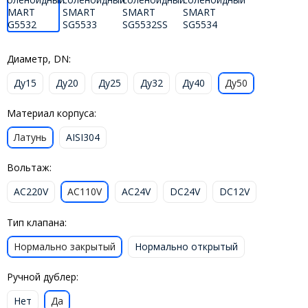
Диаметр, DN:
Ду15
Ду20
Ду25
Ду32
Ду40
Ду50
Материал корпуса:
Латунь
AISI304
Вольтаж:
AC220V
AC110V
AC24V
DC24V
DC12V
Тип клапана:
Нормально закрытый
Нормально открытый
Ручной дублер:
Нет
Да