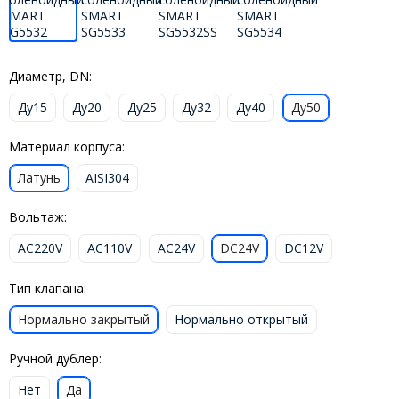
Диаметр, DN:
Ду15
Ду20
Ду25
Ду32
Ду40
Ду50
Материал корпуса:
Латунь
AISI304
Вольтаж:
AC220V
AC110V
AC24V
DC24V
DC12V
Тип клапана:
Нормально закрытый
Нормально открытый
Ручной дублер:
Нет
Да