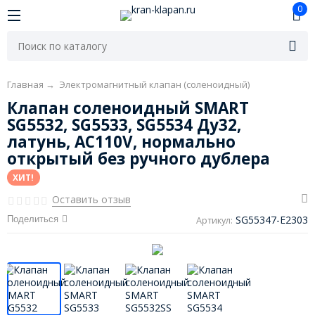
0
Главная
→
Электромагнитный клапан (соленоидный)
Клапан соленоидный SMART
SG5532, SG5533, SG5534 Ду32,
латунь, AC110V, нормально
открытый без ручного дублера
ХИТ!
Оставить отзыв
SG55347-E2303
Поделиться
Артикул: