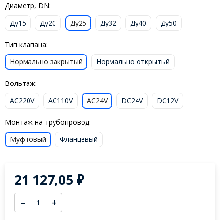
Диаметр, DN:
Ду15
Ду20
Ду25
Ду32
Ду40
Ду50
Тип клапана:
Нормально закрытый
Нормально открытый
Вольтаж:
AC220V
AC110V
AC24V
DC24V
DC12V
Монтаж на трубопровод:
Муфтовый
Фланцевый
21 127,05
₽
–
+