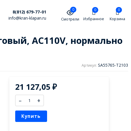
0
0
0
8(812) 679-77-01
info@kran-klapan.ru
Избранное
Корзина
Смотрели
товый, AC110V, нормально
SA55765-T2103
Артикул:
21 127,05
₽
–
+
Купить